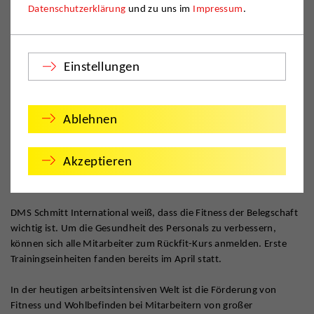
Datenschutzerklärung
und zu uns im
Impressum
.
Einstellungen
Ablehnen
Akzeptieren
DMS Schmitt International weiß, dass die Fitness der Belegschaft
wichtig ist. Um die Gesundheit des Personals zu verbessern,
können sich alle Mitarbeiter zum Rückfit-Kurs anmelden. Erste
Trainingseinheiten fanden bereits im April statt.
In der heutigen arbeitsintensiven Welt ist die Förderung von
Fitness und Wohlbefinden bei Mitarbeitern von großer