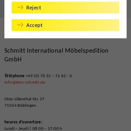
Reject
Accept
Allemagne
Schmitt International Möbelspedition
GmbH
Téléphone
+49 (0) 70 31 – 72 62 - 0
info@dms-schmitt.de
Otto-Lilienthal-Str. 27
71034 Böblingen
heures d'ouverture:
Lundi – Jeudi | 08:00 – 17:00 h